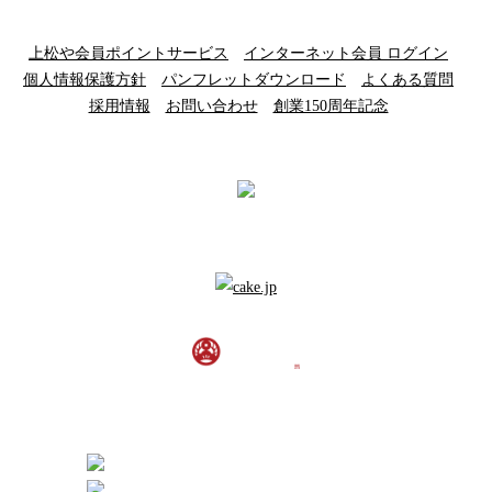
上松や会員ポイントサービス
インターネット会員 ログイン
個人情報保護方針
パンフレットダウンロード
よくある質問
採用情報
お問い合わせ
創業150周年記念
信州別所温泉 旅宿 上松や
[ 政府登録国際観光旅館 ]
〒386-1431 長野県上田市別所温泉1628番地
0268-38-2300
予約受付時間 10:00〜18:00