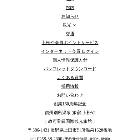
館内
お知らせ
観光
交通
上松や会員ポイントサービス
インターネット会員 ログイン
個人情報保護方針
パンフレットダウンロード
よくある質問
採用情報
お問い合わせ
創業150周年記念
信州別所温泉 旅宿 上松や
[ 政府登録国際観光旅館 ]
〒386-1431 長野県上田市別所温泉1628番地
tel: 0268-38-2300
(予約受付時間 10:00〜18:00)