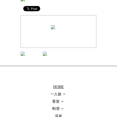
0268-38-8501
全館、Wi-Fi環境完備
© 2016 UEMATSUYA, all rights reserved. Web site is created by
pascal
creation
.
HOME
一人旅
客室
料理
温泉