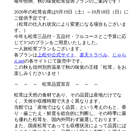
毎年恒例、秋の味覚松茸会席プランのご案内です！
2026年の松茸会席は9月19日（土）～10月18日（日）に
ご提供予定です。
（松茸の仕入れ状況により変更になる場合もございま
す。）
今年も松茸三品付・五品付・フルコースとご予算に応
じて3つのプランをご用意いたしました。
一人旅松茸プランもございます。
各プランは
上松や公式サイト
、
楽天トラベル
、
じゃら
んnet
の各サイトにて販売中です。
この秋も信州別所温泉で秋の味覚の王様「松茸」をお
楽しみくださいませ！
～ ～ ～ 松茸品質宣言 ～ ～ ～
松茸は天然の食材であり、その品質は産地だけでな
く、天候や収穫時期で大きく異なります。
当館では「産地ではなく品質」という考えのもと、香
り・歯ごたえ・鮮度を総合的に判断し、その時季に最
も優れた松茸を、国内外問わず厳選しております。
また、国産松茸であっても収穫状況によって品質にば