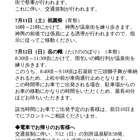
街で祭事が行われます。
これに伴い、交通規制が行われます。
7月11日（土）祇園祭
（宵祭）
16時～21時にかけて、神輿が温泉街を練り歩きます。
神輿の前後では係員による誘導が行われますので、指
示に従ってご移動ください。
7月12日（日）岳の幟
（たけののぼり）（本祭）
8:30頃～11:30頃にかけて、雨乞いの幟行列が温泉街を
練り歩きます。
このうち、8:40頃～9:10頃は石湯前で三頭獅子舞が奉納
されるため、上松や前が車両通行止めとなります。
この時間帯にお車でご出発される場合、駐車場からの
お車の移動にかなりの時間をいただくため、最長40分
ほどお待ちいただきます。
該当時間にお車でご出発予定のお客様は、前日10日ま
でにフロントへご相談くださいませ。
◆電車でお帰りのお客様へ
交通規制に伴い、7/12（日）の別所温泉駅8:58発、