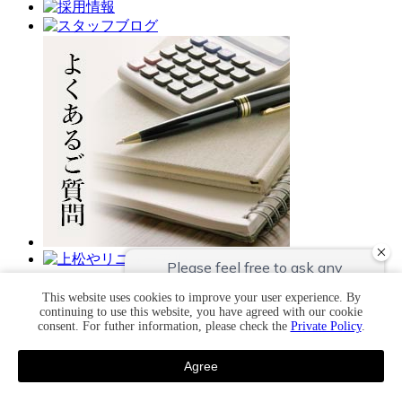
一人旅
This website uses cookies to improve your user experience. By
温泉
continuing to use this website, you have agreed with our cookie
consent. For futher information, please check the
Private Policy
.
料理
客室
Agree
館内
お知らせ