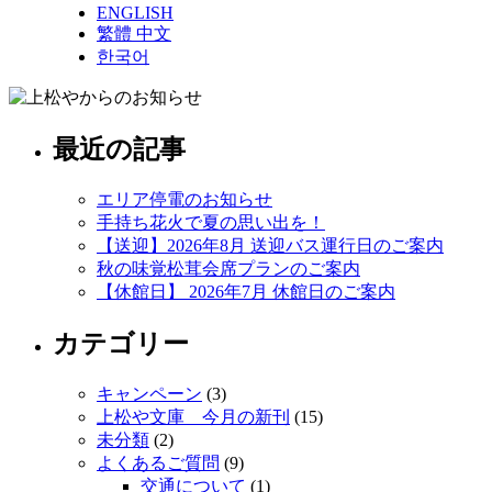
ENGLISH
繁體 中文
한국어
最近の記事
エリア停電のお知らせ
手持ち花火で夏の思い出を！
【送迎】2026年8月 送迎バス運行日のご案内
秋の味覚松茸会席プランのご案内
【休館日】 2026年7月 休館日のご案内
カテゴリー
キャンペーン
(3)
上松や文庫 今月の新刊
(15)
未分類
(2)
よくあるご質問
(9)
交通について
(1)