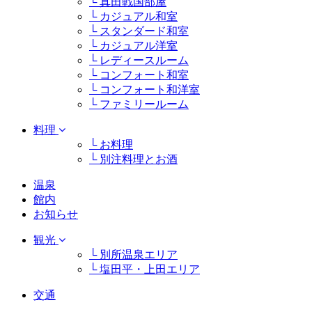
└ 真田戦国部屋
└ カジュアル和室
└ スタンダード和室
└ カジュアル洋室
└ レディースルーム
└ コンフォート和室
└ コンフォート和洋室
└ ファミリールーム
料理
└ お料理
└ 別注料理とお酒
温泉
館内
お知らせ
観光
└ 別所温泉エリア
└ 塩田平・上田エリア
交通