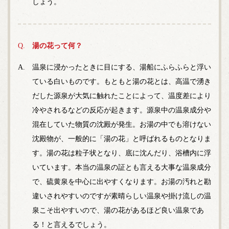
しょう。
湯の花って何？
温泉に浸かったときに目にする、湯船にふらふらと浮い
ている白いものです。もともと湯の花とは、高温で湧き
だした源泉が大気に触れたことによって、温度差により
冷やされるなどの反応が起きます。源泉中の温泉成分や
混在していた物質の沈殿が発生。お湯の中でも溶けない
沈殿物が、一般的に「湯の花」と呼ばれるものとなりま
す。湯の花は粒子状となり、底に沈んだり、浴槽内に浮
いています。本当の温泉の証とも言える大事な温泉成分
で、硫黄泉を中心に出やすくなります。お湯の汚れと勘
違いされやすいのですが素晴らしい温泉や掛け流しの温
泉こそ出やすいので、湯の花があるほど良い温泉であ
る！と言えるでしょう。