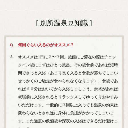
[ 別所温泉豆知識 ]
何回ぐらい入るのがオススメ？
オススメは1日に２〜３回。旅館にご滞在の際はチェッ
クイン後にまずはひとっ風呂。その後食前であれば短時
間でさっと入浴（あまり長く入ると食欲が落ちてしまい
せっかくのご馳走が食べられなくなります）、食後であ
れば６０分はおいてから入浴しましょう。余裕があれば
就寝前に入浴されるとリラックスしてゆっくりおやすみ
いただけます。一般的に３回以上入っても温泉の効果は
変わらないとされ逆に身体に負担がかかってしまいま
す。また過度の飲酒後や深夜の入浴はできるだけ避けま