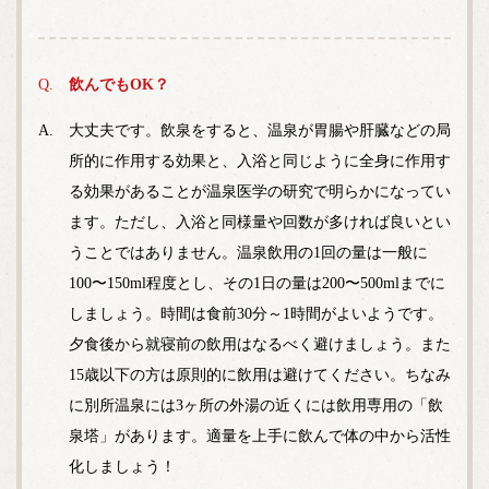
飲んでもOK？
大丈夫です。飲泉をすると、温泉が胃腸や肝臓などの局
所的に作用する効果と、入浴と同じように全身に作用す
る効果があることが温泉医学の研究で明らかになってい
ます。ただし、入浴と同様量や回数が多ければ良いとい
うことではありません。温泉飲用の1回の量は一般に
100〜150ml程度とし、その1日の量は200〜500mlまでに
しましょう。時間は食前30分～1時間がよいようです。
夕食後から就寝前の飲用はなるべく避けましょう。また
15歳以下の方は原則的に飲用は避けてください。ちなみ
に別所温泉には3ヶ所の外湯の近くには飲用専用の「飲
泉塔」があります。適量を上手に飲んで体の中から活性
化しましょう！