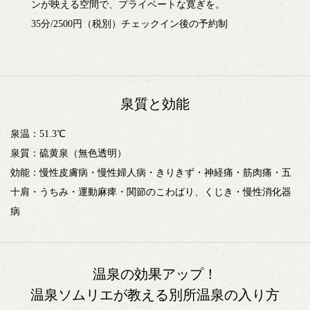
ンが映える空間で、プライベートな寛ぎを。
35分/2500円（税別）チェックイン後の予約制
泉質と効能
泉温：51.3℃
泉質：硫黄泉（無色透明）
効能：慢性皮膚病・慢性婦人病・きりきず・神経痛・筋肉痛・五
十肩・うちみ・運動麻痺・関節のこわばり、くじき・慢性消化器
病
温泉の効果アップ！
温泉ソムリエが教える別所温泉の入り方