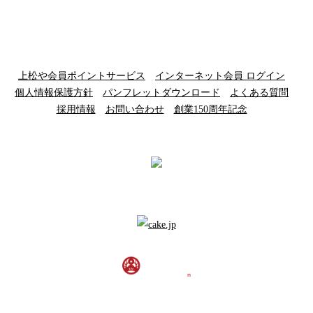
上松や会員ポイントサービス
インターネット会員 ログイン
個人情報保護方針
パンフレットダウンロード
よくある質問
採用情報
お問い合わせ
創業150周年記念
信州別所温泉 旅宿 上松や
[ 政府登録国際観光旅館 ]